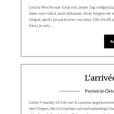
Letzte Woche war total voll, jeden Tag vollgesto
dann zum Glück auch abbauen. Aber fangen wir in
longue, après j‘ai parle avec ma sœur. Elle m‘a dit 
Alors je suis…
R
L‘arriv
Posted on
Okto
Liebe Freunde, ich bin nun in Lannion angekommen
den Dingen, die ich machen soll und unbedingt ma