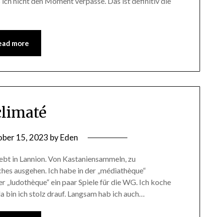
 ich nicht den Moment verpasse. Das ist definitiv die
ead more
limaté
ber 15, 2023
by
Eden
ebt in Lannion. Von Kastaniensammeln, zu
es ausgehen. Ich habe in der „médiathèque“
er „ludothèque“ ein paar Spiele für die WG. Ich koche
a bin ich stolz drauf. Langsam hab ich auch…