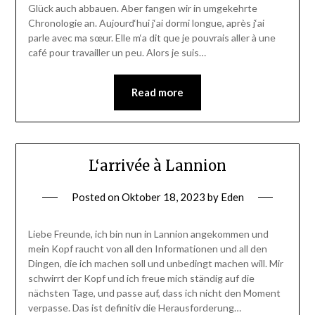
Glück auch abbauen. Aber fangen wir in umgekehrte
Chronologie an. Aujourd‘hui j‘ai dormi longue, après j‘ai
parle avec ma sœur. Elle m‘a dit que je pouvrais aller à une
café pour travailler un peu. Alors je suis…
Read more
L‘arrivée à Lannion
Posted on
Oktober 18, 2023
by
Eden
Liebe Freunde, ich bin nun in Lannion angekommen und
mein Kopf raucht von all den Informationen und all den
Dingen, die ich machen soll und unbedingt machen will. Mir
schwirrt der Kopf und ich freue mich ständig auf die
nächsten Tage, und passe auf, dass ich nicht den Moment
verpasse. Das ist definitiv die Herausforderung…