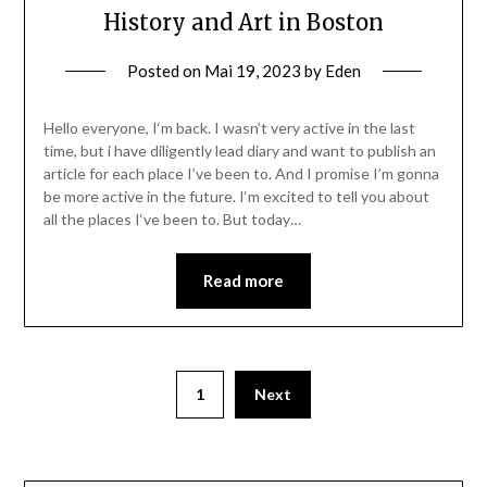
History and Art in Boston
Posted on
Mai 19, 2023
by
Eden
Hello everyone, I‘m back. I wasn’t very active in the last
time, but i have diligently lead diary and want to publish an
article for each place I’ve been to. And I promise I’m gonna
be more active in the future. I‘m excited to tell you about
all the places I‘ve been to. But today…
Read more
1
Next