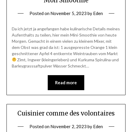
Mon Smoothie
Posted on
November 5, 2023
by
Eden
Da ich jetzt ja angefangen habe kulinarische Details meines
Aufenthalts zu teilen, hier mein Mini-Smoothie von heute
Morgen. Gemacht in einem vielen zu kleinem Mixer, mit
dem Obst was grad da ist: 1 ausgepresste Orange 1 klein
geschnittener Apfel 4 entkernte Weintrauben vom Markt
Zimt, Ingwer (kleingerieben) und Kurkuma Spirulina und
Barleygrasssaftpulver Wasser Schmeckt…
Read more
Cuisinier comme des volontaires
Posted on
November 2, 2023
by
Eden