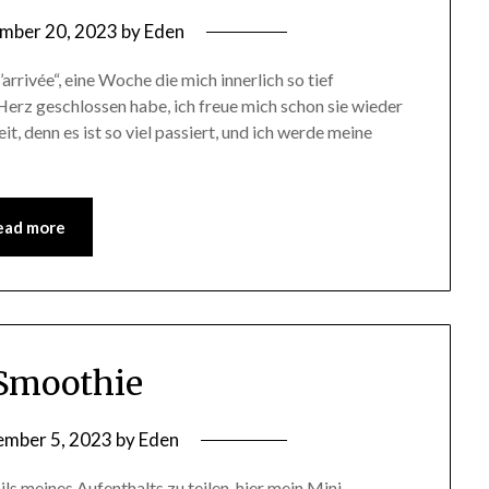
mber 20, 2023
by
Eden
rivée“, eine Woche die mich innerlich so tief
s Herz geschlossen habe, ich freue mich schon sie wieder
eit, denn es ist so viel passiert, und ich werde meine
ead more
Smoothie
mber 5, 2023
by
Eden
ls meines Aufenthalts zu teilen, hier mein Mini-