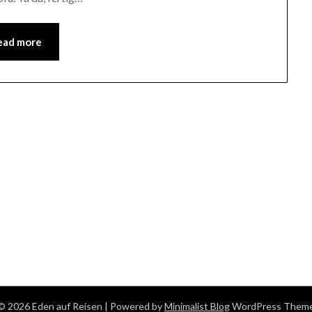
ead more
© 2026 Eden auf Reisen
| Powered by
Minimalist Blog
WordPress Them