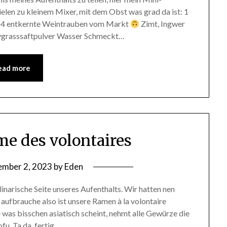
len zu kleinem Mixer, mit dem Obst was grad da ist: 1
el 4 entkernte Weintrauben vom Markt
Zimt, Ingwer
eygrasssaftpulver Wasser Schmeckt…
ead more
me des volontaires
mber 2, 2023
by
Eden
linarische Seite unseres Aufenthalts. Wir hatten nen
aufbrauche also ist unsere Ramen à la volontaire
as bisschen asiatisch scheint, nehmt alle Gewürze die
fu. Ta da, fertig…