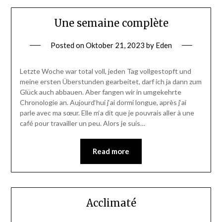
Une semaine complète
Posted on
Oktober 21, 2023
by
Eden
Letzte Woche war total voll, jeden Tag vollgestopft und
meine ersten Überstunden gearbeitet, darf ich ja dann zum
Glück auch abbauen. Aber fangen wir in umgekehrte
Chronologie an. Aujourd‘hui j‘ai dormi longue, après j‘ai
parle avec ma sœur. Elle m‘a dit que je pouvrais aller à une
café pour travailler un peu. Alors je suis…
Read more
Acclimaté