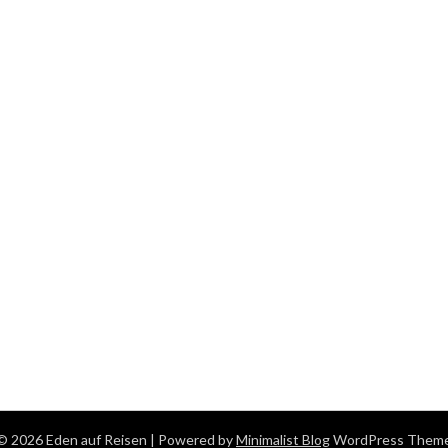
© 2026 Eden auf Reisen
| Powered by
Minimalist Blog
WordPress Them